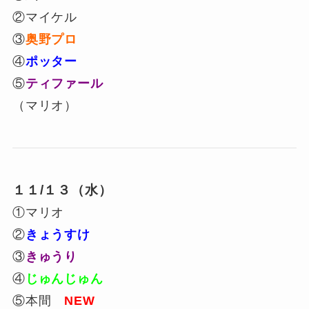
②マイケル
③
奥野プロ
④
ポッター
⑤
ティファール
（マリオ）
１１/１３（水）
①マリオ
②
きょうすけ
③
きゅうり
④
じゅんじゅん
⑤本間
NEW