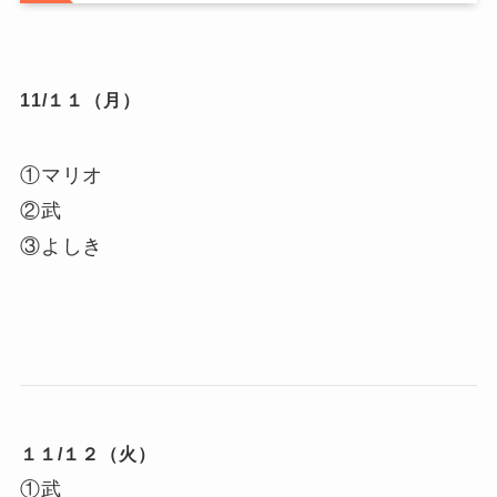
11
/１１
（月）
①マリオ
②武
③よしき
１１/１２（火）
①武