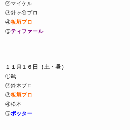
②マイケル
③針ヶ谷プロ
④
板垣プロ
⑤
ティファール
日（土・昼）
１１月１６
①武
②鈴木プロ
③
板垣プロ
④松本
⑤
ポッター