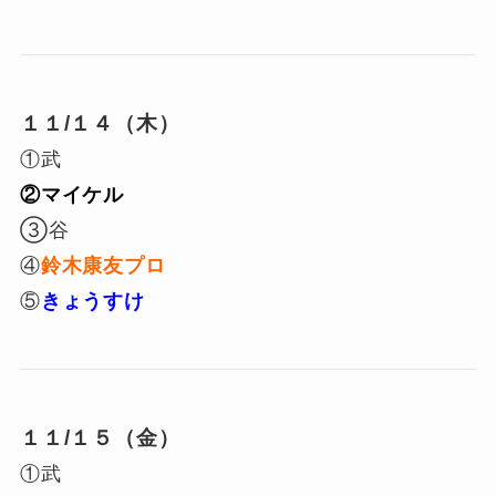
１１/１４（木）
①武
②マイケル
③谷
④
鈴木康友プロ
⑤
きょうすけ
１１/１５（金）
①武