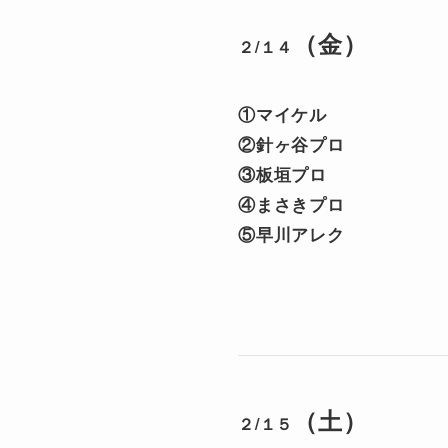
（金）
２
/１４
①マイケル
②針ヶ谷プロ
③板垣プロ
④まさきプロ
⑤早川アレク
（土）
２/１５