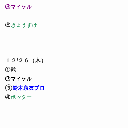
③マイケル
⑤
きょうすけ
１２/２６
（木）
①武
②マイケル
③
鈴木康友プロ
④
ポッター