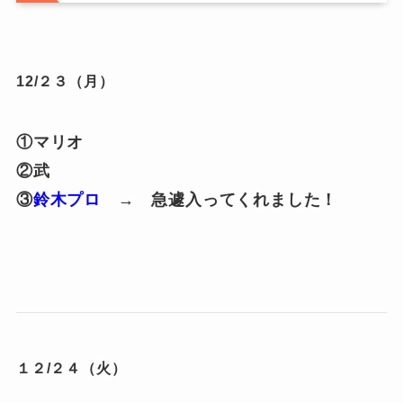
12
/２３
（月）
①マリオ
②武
③
鈴木プロ
→ 急遽入ってくれました！
１２/２４（火）