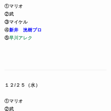
①マリオ
②武
③マイケル
④
新井 洸樹プロ
⑤
早川アレク
１２/２５（水）
①マリオ
②武