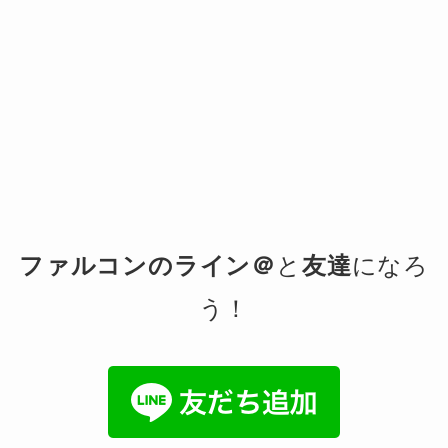
ファルコンのライン＠
と
友達
になろ
う！