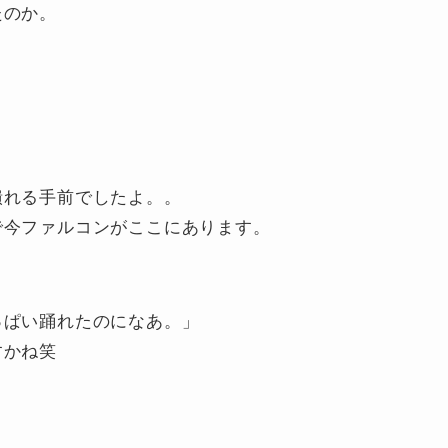
たのか。
。
潰れる手前でしたよ。。
で今ファルコンがここにあります。
っぱい踊れたのになあ。」
すかね笑