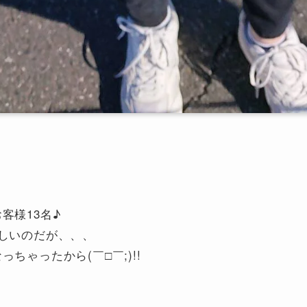
客様13名♪
しいのだが、、、
ちゃったから(￣□￣;)!!