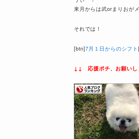
来月からは武orまりおが
それでは！
[btn]
7月１日からのシフト
↓↓ 応援ポチ、お願いし