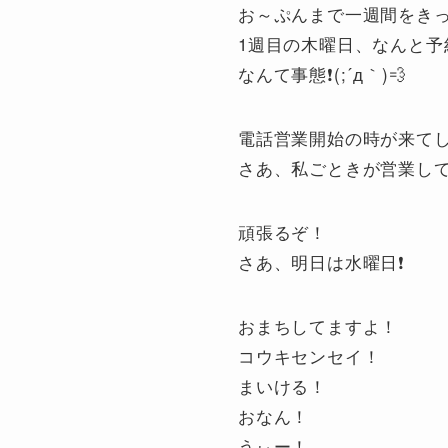
お～ぷんまで一週間をき
1週目の木曜日、なんと予
なんて事態❗(;´д｀)💨
電話営業開始の時が来て
さあ、私ごときが営業し
頑張るぞ！
さあ、明日は水曜日❗
おまちしてますよ！
コウキセンセイ！
まいける！
おなん！
うぃー！