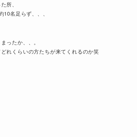
った所、
約10名足らず、、、
しまったか、、。
てどれくらいの方たちが来てくれるのか笑