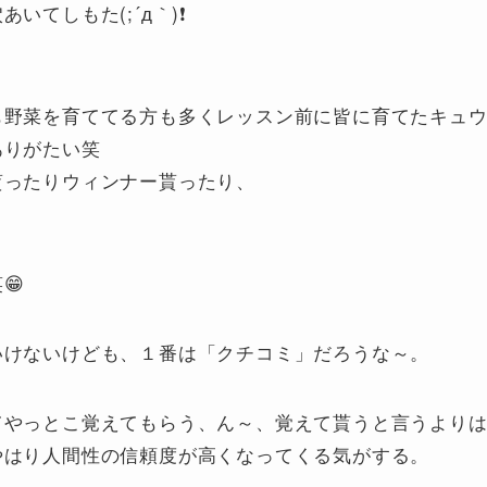
いてしもた(;´д｀)❗
も野菜を育ててる方も多くレッスン前に皆に育てたキュ
ありがたい笑
貰ったりウィンナー貰ったり、
😁
いけないけども、１番は「クチコミ」だろうな～。
やっとこ覚えてもらう、ん～、覚えて貰うと言うよりはfa
やはり人間性の信頼度が高くなってくる気がする。